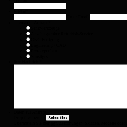
Telefon
E-Mail
*
Enter Email
Thema der Anfrage
*
Senkwerkzeuge
Anschlagsenker Refurbish-Service
CNC Fertigung
Engineering / CAD
Prototypenbau
Sonstiges
Ihre Nachricht
*
Daten zur Anfrage
Drop files here or
Übermitteln Sie hier ggf. Zeichnungen, Skizzen, Modelle oder B