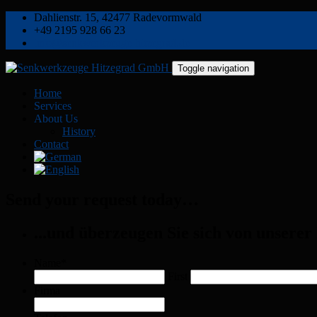
Dahlienstr. 15, 42477 Radevormwald
+49 2195 928 66 23
info@senkwerkzeuge-hitzegrad.de
Toggle navigation
Home
Services
About Us
History
Contact
Send your request today…
...und überzeugen Sie sich von unserer
Name
*
First
Firma