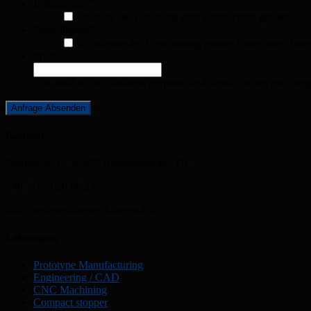
Datenschutz
*
Ich habe die Erklärung zum Datenschutz gelesen.
Einwilligung
*
Ich stimme der Verarbeitung meiner Daten zum Zweck
Phone
This field is for validation purposes and should be left unchang
Kontakt
Dahlienstr. 15, 42477 Radevormwald, DE
+49 2195 928 66 23
info@senkwerkzeuge-hitzegrad.de
Leistungen
Prototype Manufacturing
Engineering / CAD
CNC Machining
Compact stopper